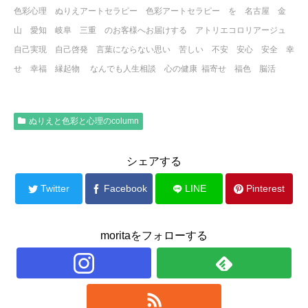
色彩心理 ぬりえアートセラピー 色彩アートセラピー を 名古屋 金
山 愛知 岐阜 三重 のお客様へお届けする アトリエコロリアージュ
自己実現 自己啓発 言葉にならない思い 苦しい 不安 安心 安全 幸
せ 幸福 縁起物 なんでも人生相談 心の健康 福寄せ 福色 脳活
ぬりえと色彩と心理のcolumn
シェアする
Twitter
Facebook
LINE
Pinterest
moritaをフォローする