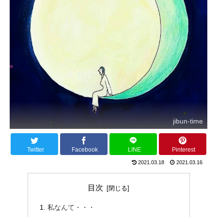
jibun-time
Twitter
Facebook
LINE
Pinterest
2021.03.18
2021.03.16
目次
私なんて・・・