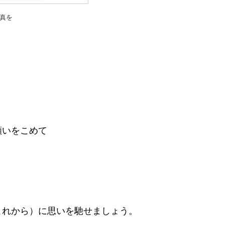
真を
？
願いをこめて
これから）に思いを馳せましょう。